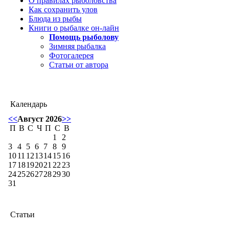
О правилах рыболовства
Как сохранить улов
Блюда из рыбы
Книги о рыбалке он-лайн
Помощь рыболову
Зимняя рыбалка
Фотогалерея
Статьи от автора
Календарь
<<
Август 2026
>>
П
В
С
Ч
П
С
В
1
2
3
4
5
6
7
8
9
10
11
12
13
14
15
16
17
18
19
20
21
22
23
24
25
26
27
28
29
30
31
Статьи