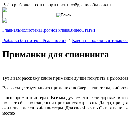
Всё о рыбалке. Тесты, карты рек и озёр, способы ловли.
Главная
Библиотека
Прогноз клёва
Видео
Статьи
Рыбалка без потерь. Реально ли?
/
Какой рыболовный товар ест
Приманки для спиннинга
Тут я вам расскажу какие приманки лучше покупать в рыболов
Всего существует много приманок: воблеры, твистеры, виброхв
Поговорим о твистерах. Все мы думаем, что если дороже твисте
но часто бывают зацепы и приходится отрывать. Да, да, прощая
оказались маленький твистеры. Для своей реки - Оки, я исполь
местах.