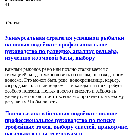
31
Статьи
Универсальная стратегия успешной рыбалки
на новых водоёмах: профессиональное
руководство по разведке, анализу рельефа,
изучению кормовой базы, выбору
Каждый рыболов рано или поздно сталкивается с
ситуацией, когда нужно ловить на новом, неразведанном
водоёме. Это может быть река, водохранилище, карьер,
озеро, даже платный водоём — и каждый из них требует
особого подхода. Нельзя просто приехать и забросить
удочку где попало: почти всегда это приведёт к нулевому
результату. Чтобы ловить...
Ловля сазана в больших водоёмах: полное
профессиональное руководство по поиску
трофейных точек, выбору снастей, прикормке,
насадкам и стратегическим п