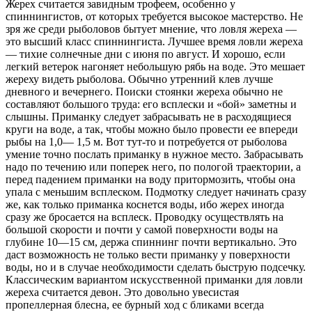
Жерех считается завидным трофеем, особенно у
спиннингистов, от которых требуется высокое мастерство. Не
зря же среди рыболовов бытует мнение, что ловля жереха —
это высший класс спиннингиста. Лучшее время ловли жереха
— тихие солнечные дни с июня по август. И хорошо, если
легкий ветерок нагоняет небольшую рябь на воде. Это мешает
жереху видеть рыболова. Обычно утренний клев лучше
дневного и вечернего. Поиски стоянки жереха обычно не
составляют большого труда: его всплески и «бой» заметны и
слышны. Приманку следует забрасывать не в расходящиеся
круги на воде, а так, чтобы можно было провести ее впереди
рыбы на 1,0— 1,5 м. Вот тут-то и потребуется от рыболова
умение точно послать приманку в нужное место. Забрасывать
надо по течению или поперек него, по пологой траектории, а
перед падением приманки на воду притормозить, чтобы она
упала с меньшим всплеском. Подмотку следует начинать сразу
же, как только приманка коснется воды, ибо жерех иногда
сразу же бросается на всплеск. Проводку осуществлять на
большой скорости и почти у самой поверхности воды на
глубине 10—15 см, держа спиннинг почти вертикально. Это
даст возможность не только вести приманку у поверхности
воды, но и в случае необходимости сделать быструю подсечку.
Классическим вариантом искусственной приманки для ловли
жереха считается девон. Это довольно увесистая
пропеллерная блесна, ее бурный ход с бликами всегда