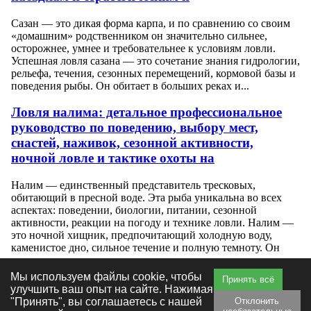
Сазан — это дикая форма карпа, и по сравнению со своим
«домашним» родственником он значительно сильнее,
осторожнее, умнее и требовательнее к условиям ловли.
Успешная ловля сазана — это сочетание знания гидрологии,
рельефа, течения, сезонных перемещений, кормовой базы и
поведения рыбы. Он обитает в больших реках и...
Ловля налима: детальное профессиональное
руководство по поведению, выбору мест,
снастей, наживок, сезонной активности,
ночной ловле и тактике охоты на
Налим — единственный представитель тресковых,
обитающий в пресной воде. Эта рыба уникальна во всех
аспектах: поведении, биологии, питании, сезонной
активности, реакции на погоду и технике ловли. Налим —
это ночной хищник, предпочитающий холодную воду,
каменистое дно, сильное течение и полную темноту. Он
становится активнее по мере...
Мы используем файлы cookie, чтобы
Принять всё
улучшить ваш опыт на сайте. Нажимая
"Принять", вы соглашаетесь с нашей
Отклонить
Главная
|
Видео
|
Фотогалерея