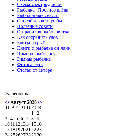
Схема электроудочки
Рыбалка | Прогноз клёва
Рыболовные снасти
Способы ловли рыбы
Полезные советы
О правилах рыболовства
Как сохранить улов
Блюда из рыбы
Книги о рыбалке он-лайн
Помощь рыболову
Зимняя рыбалка
Фотогалерея
Статьи от автора
Календарь
<<
Август 2026
>>
П
В
С
Ч
П
С
В
1
2
3
4
5
6
7
8
9
10
11
12
13
14
15
16
17
18
19
20
21
22
23
24
25
26
27
28
29
30