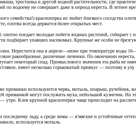
амыша, тростника и другой водной растительности, где практиче
й по водоему не совершает даже в период нереста. В летнее вр
ного семейства!) красноперка не любит близкого соседства плотв
те, плотва всегда держится более открытых мест.
: охотно поедает молодые побеги водных растений, собирает с 
сти подбирает упавших насекомых. Крупные же особи не брезгу
 жизни. Нерестится она в апреле—июне при температуре воды 1
лкие ракообразные, различные личинки. По окончании нереста, 
ступает некоторый спад. Промыслового значения эта рыба не име
остлявое, имеет несколько горьковатый привкус — поэтому в уху 
ве приманки используются червь, мотыль, опарыш, ручейник, кор
шей приманкой могут послужить муха, небольшой кузнечик. На э
— утро. Клев крупной красноперки чаще происходит на рассвете,
 и последнему льду, а среди зимы — в'мягкие и устойчивые от
правило, используется мотыль.