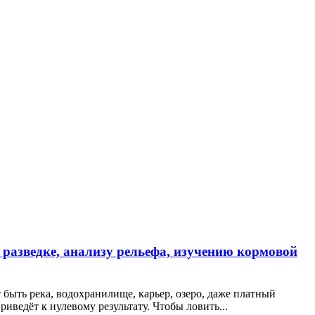
 разведке, анализу рельефа, изучению кормовой
 быть река, водохранилище, карьер, озеро, даже платный
риведёт к нулевому результату. Чтобы ловить...