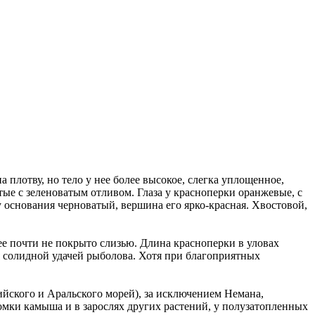
 плотву, но тело у нее более высокое, слегка уплощенное,
тые с зеленоватым отливом. Глаза у красноперки оранжевые, с
 основания черноватый, вершина его ярко-красная. Хвостовой,
 ее почти не покрыто слизью. Длина красноперки в уловах
я солидной удачей рыболова. Хотя при благоприятных
пийского и Аральского морей), за исключением Немана,
омки камыша и в зарослях других растений, у полузатопленных