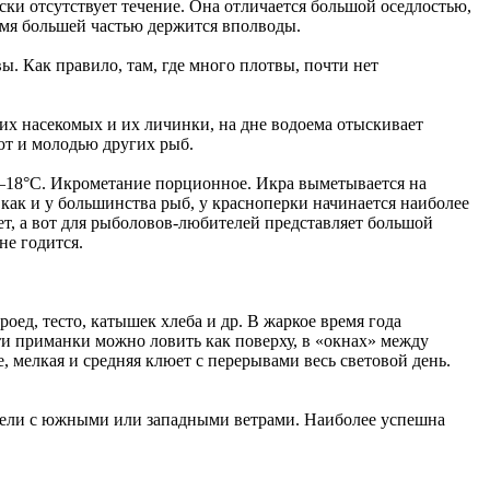
ски отсутствует течение. Она отличается большой оседлостью,
емя большей частью держится вполводы.
ы. Как правило, там, где много плотвы, почти нет
них насекомых и их личинки, на дне водоема отыскивает
ют и молодью других рыб.
6—18°С. Икрометание порционное. Икра выметывается на
как и у большинства рыб, у красноперки начинается наиболее
ет, а вот для рыболовов-любителей представляет большой
не годится.
оед, тесто, катышек хлеба и др. В жаркое время года
ти приманки можно ловить как поверху, в «окнах» между
 мелкая и средняя клюет с перерывами весь световой день.
тепели с южными или западными ветрами. Наиболее успешна