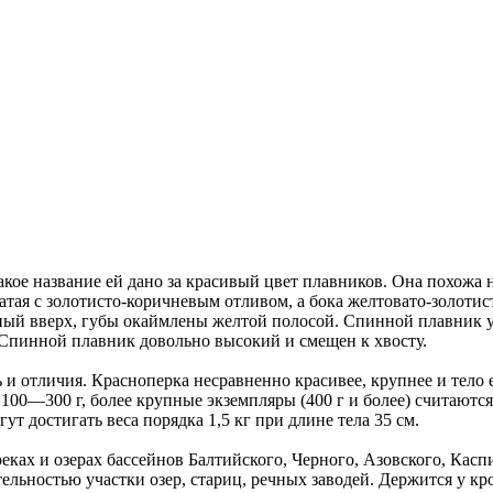
кое название ей дано за красивый цвет плавников. Она похожа на
тая с золотисто-коричневым отливом, а бока желтовато-золотис
ный вверх, губы окаймлены желтой полосой. Спинной плавник у
 Спинной плавник довольно высокий и смещен к хвосту.
ь и отличия. Красноперка несравненно красивее, крупнее и тело
100—300 г, более крупные экземпляры (400 г и более) считаютс
т достигать веса порядка 1,5 кг при длине тела 35 см.
реках и озерах бассейнов Балтийского, Черного, Азовского, Кас
льностью участки озер, стариц, речных заводей. Держится у кр