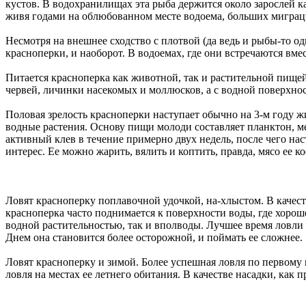
кустов. В водохранилищах эта рыба держится около зарослей к
живя годами на облюбованном месте водоема, больших миграци
Несмотря на внешнее сходство с плотвой (да ведь и рыбы-то од
красноперки, и наоборот. В водоемах, где они встречаются вмес
Питается красноперка как животной, так и растительной пищей
червей, личинки насекомых и моллюсков, а с водной поверхно
Половая зрелость красноперки наступает обычно на 3-м году
водные растения. Основу пищи молоди составляет планктон, ме
активный клев в течение примерно двух недель, после чего на
интерес. Ее можно жарить, вялить и коптить, правда, мясо ее к
Ловят красноперку поплавочной удочкой, на-хлыстом. В качест
красноперка часто поднимается к поверхности воды, где хоро
водной растительностью, так и вполводы. Лучшее время ловли 
Днем она становится более осторожной, и поймать ее сложнее.
Ловят красноперку и зимой. Более успешная ловля по первому
ловля на местах ее летнего обитания. В качестве насадки, как 