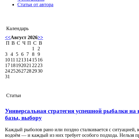
Статьи от автора
Календарь
<<
Август 2026
>>
П
В
С
Ч
П
С
В
1
2
3
4
5
6
7
8
9
10
11
12
13
14
15
16
17
18
19
20
21
22
23
24
25
26
27
28
29
30
31
Статьи
Универсальная стратегия успешной рыбалки на н
базы, выбору
Каждый рыболов рано или поздно сталкивается с ситуацией, к
водоём — и каждый из них требует особого подхода. Нельзя про