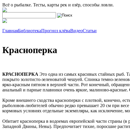
Всё о рыбалке. Тесты, карты рек и озёр, способы ловли.
Главная
Библиотека
Прогноз клёва
Видео
Статьи
Красноперка
КРАСНОПЕРКА
Это одна из самых красивых стайных рыб. Та
покрыто золотисто-зеленоватой чешуей. Спинка темно-зеленова
ярко-красным пятном в верхней части. Рот конечный, обращен
анальный и парные плавники очень яркие, малиново-красные.
Кроме внешнего сходства красноперки с плотвой, конечно, ест
рыболовов-любителей обычно редко превышает 20 см при весе 
кормовых условиях отдельные экземпляры, как исключение, могу
Обитает красноперка в водоемах европейской части страны (в 
Западной Двины, Невы). Предпочитает тихие, поросшие растите