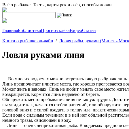
Всё о рыбалке. Тесты, карты рек и озёр, способы ловли.
Главная
Библиотека
Прогноз клёва
Видео
Статьи
Книги о рыбалке он-лайн
/
Ловля рыбы руками (Минск - Моск
Ловля руками линя
Во многих водоемах можно встретить такую рыбу, как линь. 
Линь предпочитает илистые места, где хорошо прогревается вод
Может жить в заводях. Линь не любит менять свое место житель
возвращается. Кормится линь недалеко от берега.
Обнаружить место пребывания линя не так уж трудно. Достаточ
вы увидите как, качаются стебли растений, или обнаружите пе
головой вниз и с силой входить в толщу ила, практически зары
Если вода с сильным течением и в ней нет обильной растительн
немного травы, свисающей в воду.
Линь — очень неприхотливая рыба. В водоемах предпочитает д