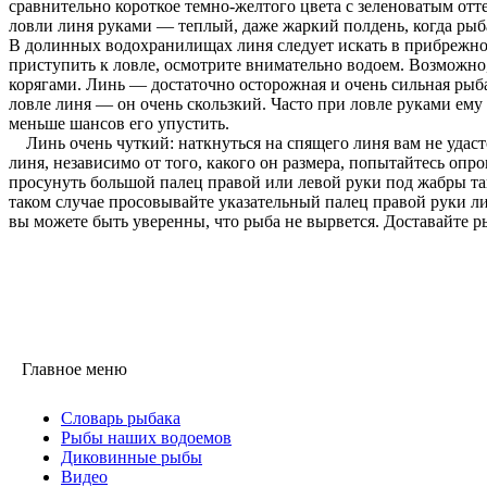
сравнительно короткое темно-желтого цвета с зеленоватым отт
ловли линя руками — теплый, даже жаркий полдень, когда рыба
В долинных водохранилищах линя следует искать в прибрежной 
приступить к ловле, осмотрите внимательно водоем. Возможно,
корягами. Линь — достаточно осторожная и очень сильная рыба.
ловле линя — он очень скользкий. Часто при ловле руками ему уд
меньше шансов его упустить.
Линь очень чуткий: наткнуться на спящего линя вам не удаст
линя, независимо от того, какого он размера, попытайтесь опр
просунуть большой палец правой или левой руки под жабры так
таком случае просовывайте указательный палец правой руки ли
вы можете быть уверенны, что рыба не вырвется. Доставайте ры
Главное меню
Словарь рыбака
Рыбы наших водоемов
Диковинные рыбы
Видео