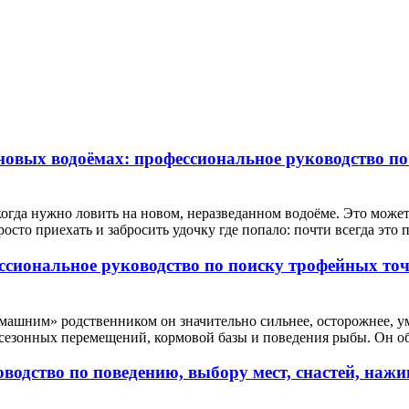
овых водоёмах: профессиональное руководство по
огда нужно ловить на новом, неразведанном водоёме. Это может
сто приехать и забросить удочку где попало: почти всегда это п
ссиональное руководство по поиску трофейных точ
омашним» родственником он значительно сильнее, осторожнее, ум
, сезонных перемещений, кормовой базы и поведения рыбы. Он оби
одство по поведению, выбору мест, снастей, нажив