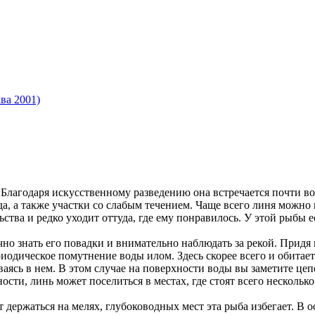
ва 2001)
Благодаря искусственному разведению она встречается почти в
а, а также участки со слабым течением. Чаще всего линя можно 
ства и редко уходит оттуда, где ему понравилось. У этой рыбы 
но знать его повадки и внимательно наблюдать за рекой. Придя 
риодическое помутнение воды илом. Здесь скорее всего и обита
ваясь в нем. В этом случае на поверхности воды вы заметите це
ости, линь может поселиться в местах, где стоят всего нескольк
ержаться на мелях, глубоководных мест эта рыба избегает. В 