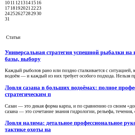
10
11
12
13
14
15
16
17
18
19
20
21
22
23
24
25
26
27
28
29
30
31
Статьи
Универсальная стратегия успешной рыбалки на н
базы, выбору
Каждый рыболов рано или поздно сталкивается с ситуацией, к
водоём — и каждый из них требует особого подхода. Нельзя про
Ловля сазана в больших водоёмах: полное профе
стратегическим п
Сазан — это дикая форма карпа, и по сравнению со своим «д
сазана — это сочетание знания гидрологии, рельефа, течения
Ловля налима: детальное профессиональное руков
тактике охоты на