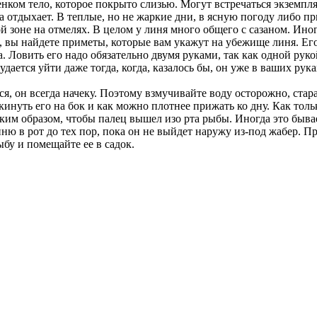
енком тело, которое покрыто слизью. Могут встречаться экземпл
 отдыхает. В теплые, но не жаркие дни, в ясную погоду либо пр
зоне на отмелях. В целом у линя много общего с сазаном. Иног
 вы найдете приметы, которые вам укажут на убежище линя. Его
 Ловить его надо обязательно двумя руками, так как одной руко
ается уйти даже тогда, когда, казалось бы, он уже в ваших руках
ся, он всегда начеку. Поэтому взмучивайте воду осторожно, ст
окинуть его на бок и как можно плотнее прижать ко дну. Как то
им образом, чтобы палец вышел изо рта рыбы. Иногда это бывает
ню в рот до тех пор, пока он не выйдет наружу из-под жабер. П
бу и помещайте ее в садок.