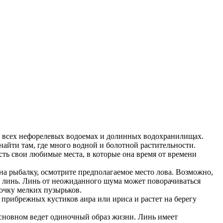
о всех нефорелевых водоемах и долинных водохранилищах.
найти там, где много водной и болотной растительности.
есть свои любимые места, в которые она время от времени
на рыбалку, осмотрите предполагаемое место лова. Возможно,
ет линь. Линь от неожиданного шума может поворачиваться
почку мелких пузырьков.
о прибрежных кустиков аира или ириса и растет на берегу
основном ведет одиночный образ жизни. Линь имеет