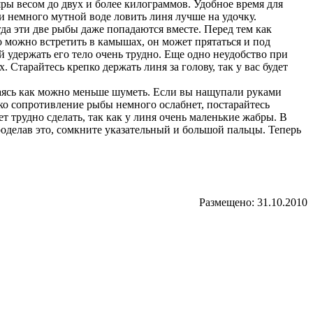
яры весом до двух и более килограммов. Удобное время для
и немного мутной воде ловить линя лучше на удочку.
да эти две рыбы даже попадаются вместе. Перед тем как
 можно встретить в камышах, он может прятаться и под
й удержать его тело очень трудно. Еще одно неудобство при
. Старайтесь крепко держать линя за голову, так у вас будет
араясь как можно меньше шуметь. Если вы нащупали руками
лько сопротивление рыбы немного ослабнет, постарайтесь
 трудно сделать, так как у линя очень маленькие жабры. В
роделав это, сомкните указательный и большой пальцы. Теперь
Размещено: 31.10.2010