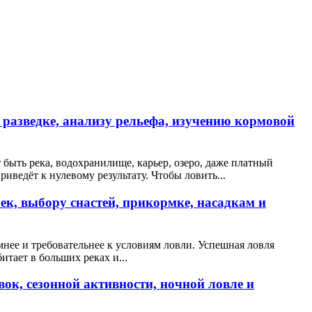
 разведке, анализу рельефа, изучению кормовой
 быть река, водохранилище, карьер, озеро, даже платный
риведёт к нулевому результату. Чтобы ловить...
ек, выбору снастей, прикормке, насадкам и
нее и требовательнее к условиям ловли. Успешная ловля
тает в больших реках и...
ок, сезонной активности, ночной ловле и