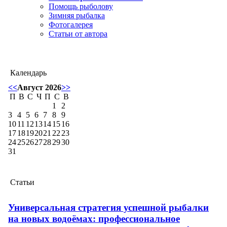
Помощь рыболову
Зимняя рыбалка
Фотогалерея
Статьи от автора
Календарь
<<
Август 2026
>>
П
В
С
Ч
П
С
В
1
2
3
4
5
6
7
8
9
10
11
12
13
14
15
16
17
18
19
20
21
22
23
24
25
26
27
28
29
30
31
Статьи
Универсальная стратегия успешной рыбалки
на новых водоёмах: профессиональное