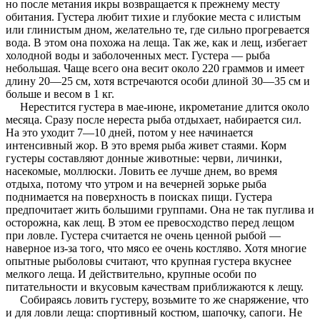
но после метания икры возвращается к прежнему месту
обитания. Густера любит тихие и глубокие места с илистым
или глинистым дном, желательно те, где сильно прогревается
вода. В этом она похожа на леща. Так же, как и лещ, избегает
холодной воды и заболоченных мест. Густера — рыба
небольшая. Чаще всего она весит около 220 граммов и имеет
длину 20—25 см, хотя встречаются особи длиной 30—35 см и
больше и весом в 1 кг.
Нерестится густера в мае-июне, икрометание длится около
месяца. Сразу после нереста рыба отдыхает, набирается сил.
На это уходит 7—10 дней, потом у нее начинается
интенсивный жор. В это время рыба живет стаями. Корм
густеры составляют донные животные: черви, личинки,
насекомые, моллюски. Ловить ее лучше днем, во время
отдыха, потому что утром и на вечерней зорьке рыба
поднимается на поверхность в поисках пищи. Густера
предпочитает жить большими группами. Она не так пуглива и
осторожна, как лещ. В этом ее превосходство перед лещом
при ловле. Густера считается не очень ценной рыбой —
наверное из-за того, что мясо ее очень костляво. Хотя многие
опытные рыболовы считают, что крупная густера вкуснее
мелкого леща. И действительно, крупные особи по
питательности и вкусовым качествам приближаются к лещу.
Собираясь ловить густеру, возьмите то же снаряжение, что
и для ловли леща: спортивный костюм, шапочку, сапоги. Не