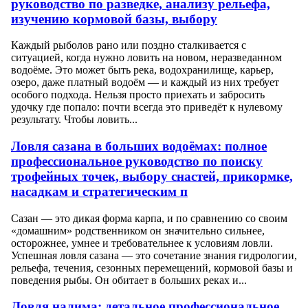
руководство по разведке, анализу рельефа,
изучению кормовой базы, выбору
Каждый рыболов рано или поздно сталкивается с
ситуацией, когда нужно ловить на новом, неразведанном
водоёме. Это может быть река, водохранилище, карьер,
озеро, даже платный водоём — и каждый из них требует
особого подхода. Нельзя просто приехать и забросить
удочку где попало: почти всегда это приведёт к нулевому
результату. Чтобы ловить...
Ловля сазана в больших водоёмах: полное
профессиональное руководство по поиску
трофейных точек, выбору снастей, прикормке,
насадкам и стратегическим п
Сазан — это дикая форма карпа, и по сравнению со своим
«домашним» родственником он значительно сильнее,
осторожнее, умнее и требовательнее к условиям ловли.
Успешная ловля сазана — это сочетание знания гидрологии,
рельефа, течения, сезонных перемещений, кормовой базы и
поведения рыбы. Он обитает в больших реках и...
Ловля налима: детальное профессиональное