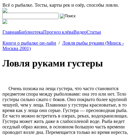
Всё о рыбалке. Тесты, карты рек и озёр, способы ловли.
Главная
Библиотека
Прогноз клёва
Видео
Статьи
Книги о рыбалке он-лайн
/
Ловля рыбы руками (Минск -
Москва 2001)
Ловля руками густеры
Очень похожа на леща густера, что часто становится
предметом спора между рыболовами: она это или нет. Тело
густеры сильно сжато с боков. Оно покрыто более крупной
чешуей, чем у леща. Плавники у густеры красноватые, в то
время как у леща они серые. Густера — пресноводная рыба.
Ее часто можно встретить в озерах, реках, водохранилищах.
Густера может жить даже в слабосоленой воде. Рыба ведет
оседлый образ жизни, в основном большую часть времени
проводит возле дна. Перемещается только во время нереста,