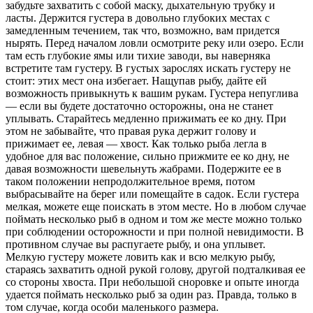
забудьте захватить с собой маску, дыхательную трубку и
ласты. Держится густера в довольно глубоких местах с
замедленным течением, так что, возможно, вам придется
нырять. Перед началом ловли осмотрите реку или озеро. Если
там есть глубокие ямы или тихие заводи, вы наверняка
встретите там густеру. В густых зарослях искать густеру не
стоит: этих мест она избегает. Нащупав рыбу, дайте ей
возможность привыкнуть к вашим рукам. Густера непуглива
— если вы будете достаточно осторожны, она не станет
уплывать. Старайтесь медленно прижимать ее ко дну. При
этом не забывайте, что правая рука держит голову и
прижимает ее, левая — хвост. Как только рыба легла в
удобное для вас положение, сильно прижмите ее ко дну, не
давая возможности шевельнуть жабрами. Подержите ее в
таком положении непродолжительное время, потом
выбрасывайте на берег или помещайте в садок. Если густера
мелкая, можете еще поискать в этом месте. Но в любом случае
поймать несколько рыб в одном и том же месте можно только
при соблюдении осторожности и при полной невидимости. В
противном случае вы распугаете рыбу, и она уплывет.
Мелкую густеру можете ловить как и всю мелкую рыбу,
стараясь захватить одной рукой голову, другой подталкивая ее
со стороны хвоста. При небольшой сноровке и опыте иногда
удается поймать несколько рыб за один раз. Правда, только в
том случае, когда особи маленького размера.